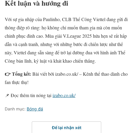
Kết luận và hướng đi
Với sự gia nhập của Paulinho, CLB Thể Công Viettel đang gửi đi
thông điệp rõ ràng: họ không chỉ muốn tham gia mà còn muốn
chinh phục đỉnh cao. Mùa giải V.League 2025 hứa hẹn sẽ rất hấp
dẫn và cạnh tranh, nhưng với những bước đi chiến lược như thế
này, Viettel đang sẵn sàng để trở lại đường đua với hình ảnh Thể
Công bản lĩnh, kỷ luật và khát khao chiến thắng.
👉 Tổng kết:
Bài viết bởi izabo.co.uk/ – Kênh thể thao dành cho
fan thực thụ!
📌 Đọc thêm tin nóng tại
izabo.co.uk/
Danh mục:
Bóng đá
Để lại nhận xét