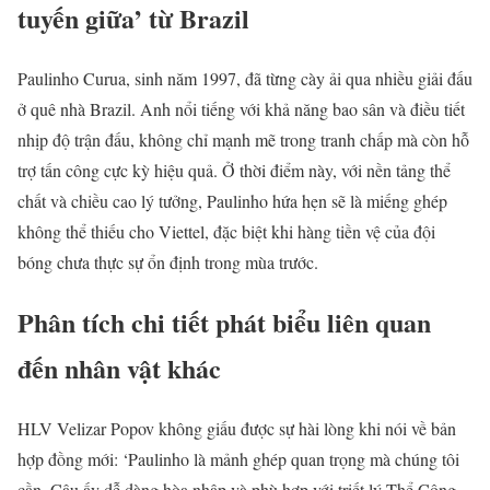
tuyến giữa’ từ Brazil
Paulinho Curua, sinh năm 1997, đã từng cày ải qua nhiều giải đấu
ở quê nhà Brazil. Anh nổi tiếng với khả năng bao sân và điều tiết
nhịp độ trận đấu, không chỉ mạnh mẽ trong tranh chấp mà còn hỗ
trợ tấn công cực kỳ hiệu quả. Ở thời điểm này, với nền tảng thể
chất và chiều cao lý tưởng, Paulinho hứa hẹn sẽ là miếng ghép
không thể thiếu cho Viettel, đặc biệt khi hàng tiền vệ của đội
bóng chưa thực sự ổn định trong mùa trước.
Phân tích chi tiết phát biểu liên quan
đến nhân vật khác
HLV Velizar Popov không giấu được sự hài lòng khi nói về bản
hợp đồng mới: ‘Paulinho là mảnh ghép quan trọng mà chúng tôi
cần. Cậu ấy dễ dàng hòa nhập và phù hợp với triết lý Thể Công