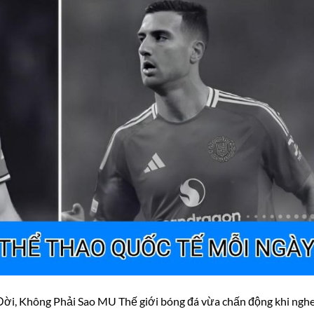
ời, Không Phải Sao MU Thế giới bóng đá vừa chấn động khi ngh