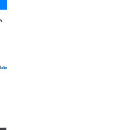
ớc
 luận