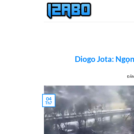
Bỏ
qua
nội
dung
Diogo Jota: Ngọn
ĐĂ
04
Th7