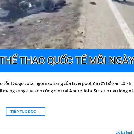
 tốc Diogo Jota, ngôi sao sáng của Liverpool, đã rời bỏ sân cỏ khi
i mạng sống của anh cùng em trai Andre Jota. Sự kiện đau lòng nà
TIẾP TỤC ĐỌC
→
Để lại bình