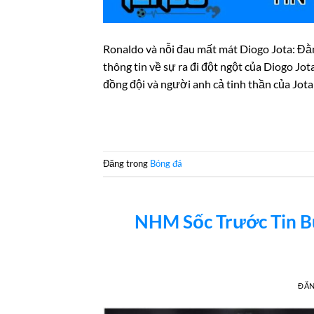
Ronaldo và nỗi đau mất mát Diogo Jota: Đằ
thông tin về sự ra đi đột ngột của Diogo Jo
đồng đội và người anh cả tinh thần của Jota 
Đăng trong
Bóng đá
NHM Sốc Trước Tin Bu
ĐĂ