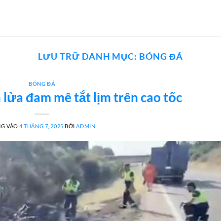
LƯU TRỮ DANH MỤC:
BÓNG ĐÁ
BÓNG ĐÁ
 lửa đam mê tắt lịm trên cao tốc
NG VÀO
4 THÁNG 7, 2025
BỞI
ADMIN