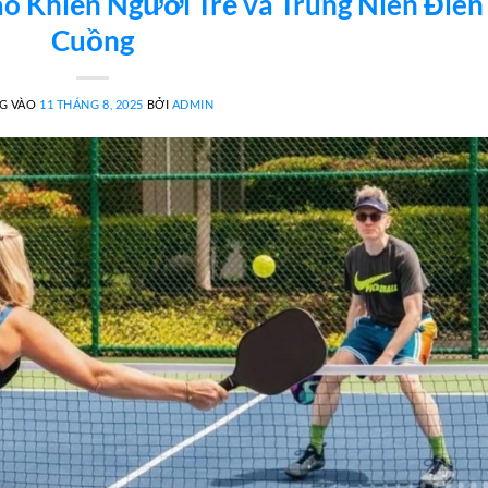
ao Khiến Người Trẻ và Trung Niên Điên
Cuồng
G VÀO
11 THÁNG 8, 2025
BỞI
ADMIN