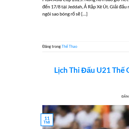
đến 17/8 tại Jeddah, Ả Rập Xê Út. Giải đấu 
ngôi sao bóng rổ sẽ […]
Đăng trong
Thể Thao
Lịch Thi Đấu U21 Thế 
ĐĂN
11
Th8