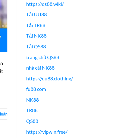
https://qs88.wiki/
Tải UU88
Tải TR88
Tải NK88
Tải QS88
trang chủ QS88
có
nhà cái NK88
ết
https://uu88.clothing/
fu88 com
NK88
TR88
 luận
QS88
https://vipwin.free/