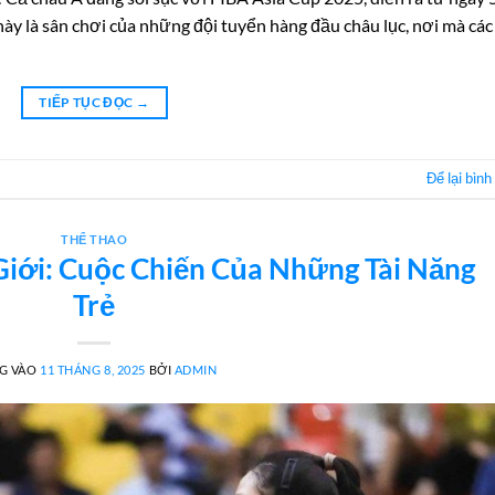
này là sân chơi của những đội tuyển hàng đầu châu lục, nơi mà các
TIẾP TỤC ĐỌC
→
Để lại bình
THỂ THAO
Giới: Cuộc Chiến Của Những Tài Năng
Trẻ
G VÀO
11 THÁNG 8, 2025
BỞI
ADMIN