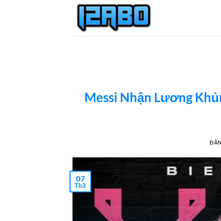
Bỏ
qua
nội
dung
Messi Nhận Lương Khủng
ĐĂ
07
Th3