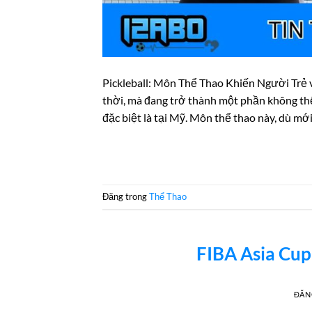
Pickleball: Môn Thể Thao Khiến Người Trẻ v
thời, mà đang trở thành một phần không thể
đặc biệt là tại Mỹ. Môn thể thao này, dù mới
Đăng trong
Thể Thao
FIBA Asia Cup
ĐĂN