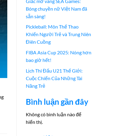
Giấc mơ vàng SEA Games:
Bóng chuyền nữ Việt Nam đã
sẵn sàng!
Pickleball: Môn Thể Thao
Khiến Người Trẻ và Trung Niên
Điên Cuồng
FIBA Asia Cup 2025: Nóng hơn
bao giờ hết!
Lịch Thi Đấu U21 Thế Giới:
Cuộc Chiến Của Những Tài
Năng Trẻ
ng
Bình luận gần đây
Không có bình luận nào để
hiển thị.