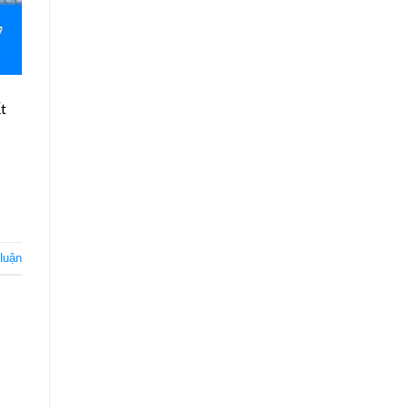
t
 luận