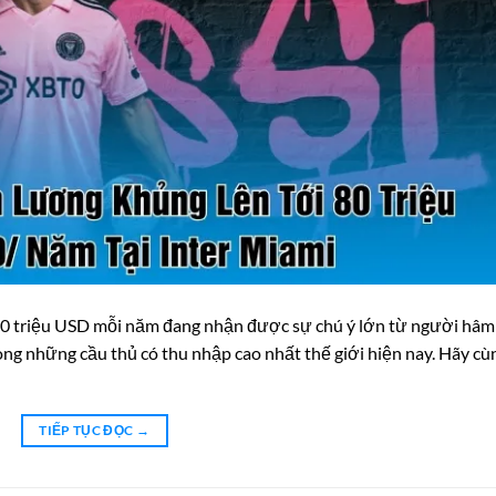
80 triệu USD mỗi năm đang nhận được sự chú ý lớn từ người hâm
ng những cầu thủ có thu nhập cao nhất thế giới hiện nay. Hãy cù
TIẾP TỤC ĐỌC
→