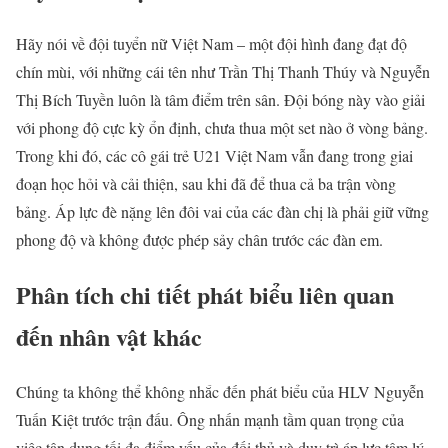
Hãy nói về đội tuyển nữ Việt Nam – một đội hình đang đạt độ
chín mùi, với những cái tên như Trần Thị Thanh Thúy và Nguyễn
Thị Bích Tuyền luôn là tâm điểm trên sân. Đội bóng này vào giải
với phong độ cực kỳ ổn định, chưa thua một set nào ở vòng bảng.
Trong khi đó, các cô gái trẻ U21 Việt Nam vẫn đang trong giai
đoạn học hỏi và cải thiện, sau khi đã để thua cả ba trận vòng
bảng. Áp lực đè nặng lên đôi vai của các đàn chị là phải giữ vững
phong độ và không được phép sảy chân trước các đàn em.
Phân tích chi tiết phát biểu liên quan
đến nhân vật khác
Chúng ta không thể không nhắc đến phát biểu của HLV Nguyễn
Tuấn Kiệt trước trận đấu. Ông nhấn mạnh tầm quan trọng của
việc tận dụng tối đa điểm yếu của đối thủ và duy trì áp lực tâm lý.