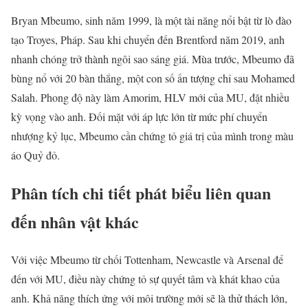
Bryan Mbeumo, sinh năm 1999, là một tài năng nổi bật từ lò đào
tạo Troyes, Pháp. Sau khi chuyển đến Brentford năm 2019, anh
nhanh chóng trở thành ngôi sao sáng giá. Mùa trước, Mbeumo đã
bùng nổ với 20 bàn thắng, một con số ấn tượng chỉ sau Mohamed
Salah. Phong độ này làm Amorim, HLV mới của MU, đặt nhiều
kỳ vọng vào anh. Đối mặt với áp lực lớn từ mức phí chuyển
nhượng kỷ lục, Mbeumo cần chứng tỏ giá trị của mình trong màu
áo Quỷ đỏ.
Phân tích chi tiết phát biểu liên quan
đến nhân vật khác
Với việc Mbeumo từ chối Tottenham, Newcastle và Arsenal để
đến với MU, điều này chứng tỏ sự quyết tâm và khát khao của
anh. Khả năng thích ứng với môi trường mới sẽ là thử thách lớn,