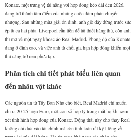
Konate, một trung vệ tài năng với hợp đồng kéo dài đến 2026,
đang trở thành tâm điểm của những cuộc đàm phán chuyển
nhượng. Sau những mùa giải ổn định, anh giờ đây đứng trước sức
ép từ cả hai phía: Liverpool cần tiền để tái thiết hàng thủ, còn anh
thì mơ về một ngày khoác áo Real Madrid. Phong độ của Konate
đang ở đỉnh cao, và việc anh từ chối gia hạn hợp đồng khiến mọi
thứ càng trở nên phức tạp.
Phân tích chi tiết phát biểu liên quan
đến nhân vật khác
Các nguồn tin từ Tây Ban Nha cho biết, Real Madrid chỉ muốn
chi ra 20-25 triệu Euro, một con số hợp lý trong mắt họ khi xem
xét tình hình hợp đồng của Konate. Động thái này cho thấy Real
không chỉ dựa vào tài chính mà còn tính toán rất kỹ lưỡng về
tương lai của đội bóng. Họ tin rằng khả năng gia nhập của