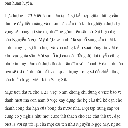
ban huấn luyện.
Lực lượng U23 Việt Nam hiện tại là sự kết hợp giữa những cầu
thủ trẻ đầy tiềm năng và nhóm các cầu thủ kinh nghiệm được kỳ
vọng sẽ mang lại sức mạnh đáng gờm trên sân cỏ. Sự hiện diện
của Nguyễn Ngọc Mỹ được xem như là sự bổ sung cần thiết khi
anh mang lại sự linh hoạt và khả năng kiểm soát bóng ưu việt ở
khu vực giữa sân. Với sự hỗ trợ của các đồng đội tại tuyển cũng
như kinh nghiệm có được từ các trận đấu với Thanh Hóa, anh hứa
hẹn sẽ trở thành một mắt xích quan trọng trong sơ đồ chiến thuật
của huấn luyện viên Kim Sang Sik.
Mục tiêu đặt ra cho U23 Việt Nam không chỉ dừng ở việc bảo vệ
danh hiệu mà còn nằm ở việc xây dựng thế hệ cầu thủ kế cận cho
thành công dài hạn của bóng đá nước nhà. Đợt tập trung sắp tới
cũng có ý nghĩa như một cuộc thử thách cho các cầu thủ trẻ, đặc
biệt là với sự trở lại của một cái tên như Nguyễn Ngọc Mỹ, người