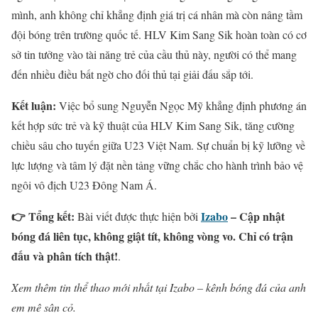
mình, anh không chỉ khẳng định giá trị cá nhân mà còn nâng tầm
đội bóng trên trường quốc tế. HLV Kim Sang Sik hoàn toàn có cơ
sở tin tưởng vào tài năng trẻ của cầu thủ này, người có thể mang
đến nhiều điều bất ngờ cho đối thủ tại giải đấu sắp tới.
Kết luận:
Việc bổ sung Nguyễn Ngọc Mỹ khẳng định phương án
kết hợp sức trẻ và kỹ thuật của HLV Kim Sang Sik, tăng cường
chiều sâu cho tuyến giữa U23 Việt Nam. Sự chuẩn bị kỹ lưỡng về
lực lượng và tâm lý đặt nền tảng vững chắc cho hành trình bảo vệ
ngôi vô địch U23 Đông Nam Á.
👉 Tổng kết:
Izabo
– Cập nhật
Bài viết được thực hiện bởi
bóng đá liên tục, không giật tít, không vòng vo. Chỉ có trận
đấu và phân tích thật!
.
Xem thêm tin thể thao mới nhất tại Izabo – kênh bóng đá của anh
em mê sân cỏ.