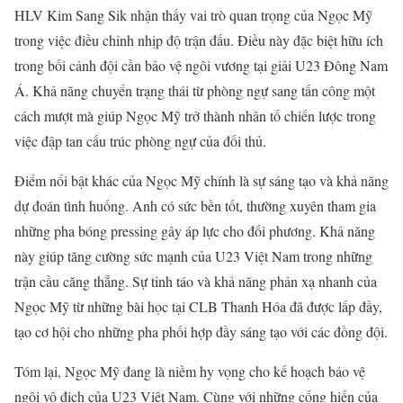
HLV Kim Sang Sik nhận thấy vai trò quan trọng của Ngọc Mỹ
trong việc điều chỉnh nhịp độ trận đấu. Điều này đặc biệt hữu ích
trong bối cảnh đội cần bảo vệ ngôi vương tại giải U23 Đông Nam
Á. Khả năng chuyển trạng thái từ phòng ngự sang tấn công một
cách mượt mà giúp Ngọc Mỹ trở thành nhân tố chiến lược trong
việc đập tan cấu trúc phòng ngự của đối thủ.
Điểm nổi bật khác của Ngọc Mỹ chính là sự sáng tạo và khả năng
dự đoán tình huống. Anh có sức bền tốt, thường xuyên tham gia
những pha bóng pressing gây áp lực cho đối phương. Khả năng
này giúp tăng cường sức mạnh của U23 Việt Nam trong những
trận cầu căng thẳng. Sự tỉnh táo và khả năng phản xạ nhanh của
Ngọc Mỹ từ những bài học tại CLB Thanh Hóa đã được lấp đầy,
tạo cơ hội cho những pha phối hợp đầy sáng tạo với các đồng đội.
Tóm lại, Ngọc Mỹ đang là niềm hy vọng cho kế hoạch bảo vệ
ngôi vô địch của U23 Việt Nam. Cùng với những cống hiến của