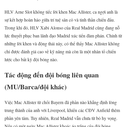
HLV Arne Slot không tiếc lời khen Mac Allister, ca ngợi anh là
sự kết hợp hoàn hảo giữa trí tuệ sân cỏ và tinh thần chiến đấu.
Trong khi đó, HLV Xabi Alonso của Real Madrid cũng đang nỗ
lực thuyết phục ban lãnh đạo Madrid xúc tiến đàm phán. Chính từ
những lời khen và động thái này, có thể thấy Mac Allister không
chỉ được đánh giá cao về kỹ năng mà còn là một nhân tố chiến
lược cho bất kỳ đội bóng nào.
Tác động đến đội bóng liên quan
(MU/Barca/đội khác)
Việc Mac Allister từ chối Bayern đã phần nào khẳng định lòng
trung thành của anh với Liverpool, khiến các CĐV Anfield thêm
phần yên tâm. Tuy nhiên, Real Madrid vẫn chưa từ bỏ hy vọng.
Nếu có một ngày Mac Allister khoác áo trắng của đội bóng