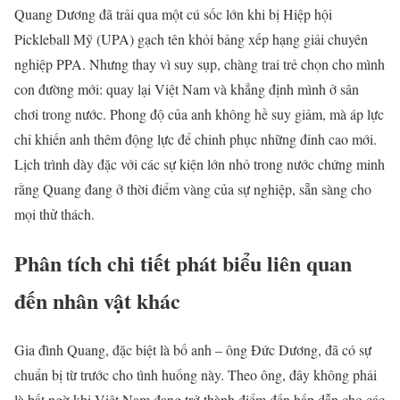
Quang Dương đã trải qua một cú sốc lớn khi bị Hiệp hội
Pickleball Mỹ (UPA) gạch tên khỏi bảng xếp hạng giải chuyên
nghiệp PPA. Nhưng thay vì suy sụp, chàng trai trẻ chọn cho mình
con đường mới: quay lại Việt Nam và khẳng định mình ở sân
chơi trong nước. Phong độ của anh không hề suy giảm, mà áp lực
chỉ khiến anh thêm động lực để chinh phục những đỉnh cao mới.
Lịch trình dày đặc với các sự kiện lớn nhỏ trong nước chứng minh
rằng Quang đang ở thời điểm vàng của sự nghiệp, sẵn sàng cho
mọi thử thách.
Phân tích chi tiết phát biểu liên quan
đến nhân vật khác
Gia đình Quang, đặc biệt là bố anh – ông Đức Dương, đã có sự
chuẩn bị từ trước cho tình huống này. Theo ông, đây không phải
là bất ngờ khi Việt Nam đang trở thành điểm đến hấp dẫn cho các