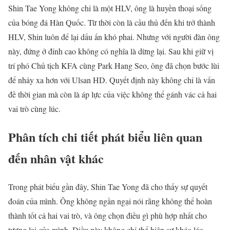
Shin Tae Yong không chỉ là một HLV, ông là huyền thoại sống
của bóng đá Hàn Quốc. Từ thời còn là cầu thủ đến khi trở thành
HLV, Shin luôn để lại dấu ấn khó phai. Nhưng với người đàn ông
này, đứng ở đỉnh cao không có nghĩa là dừng lại. Sau khi giữ vị
trí phó Chủ tịch KFA cùng Park Hang Seo, ông đã chọn bước lùi
để nhảy xa hơn với Ulsan HD. Quyết định này không chỉ là vấn
đề thời gian mà còn là áp lực của việc không thể gánh vác cả hai
vai trò cùng lúc.
Phân tích chi tiết phát biểu liên quan
đến nhân vật khác
Trong phát biểu gần đây, Shin Tae Yong đã cho thấy sự quyết
đoán của mình. Ông không ngần ngại nói rằng không thể hoàn
thành tốt cả hai vai trò, và ông chọn điều gì phù hợp nhất cho
tương lai của mình. Điều này không chỉ thể hiện sự khéo léo