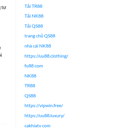
Tải TR88
g tự
Tải NK88
Tải QS88
trang chủ QS88
nhà cái NK88
ề
ỗi
https://uu88.clothing/
fu88 com
NK88
TR88
QS88
https://vipwin.free/
https://uu88.luxury/
cakhiatv com