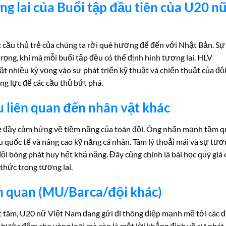
g lai của Buổi tập đầu tiên của U20 n
 cầu thủ trẻ của chúng ta rời quê hương để đến với Nhật Bản. Sự
ọng, khi mà mỗi buổi tập đều có thể định hình tương lai. HLV
 nhiều kỳ vọng vào sự phát triển kỹ thuật và chiến thuật của đội
ng lực để các cầu thủ bứt phá.
ểu liên quan đến nhân vật khác
 đầy cảm hứng về tiềm năng của toàn đội. Ông nhấn mạnh tầm 
ấu quốc tế và nâng cao kỹ năng cá nhân. Tâm lý thoải mái và sự tư
đội bóng phát huy hết khả năng. Đây cũng chính là bài học quý giá
 thức trong tương lai.
ên quan (MU/Barca/đội khác)
t tâm, U20 nữ Việt Nam đang gửi đi thông điệp mạnh mẽ tới các đ
à bước đệm cho vòng loại mà còn là một lời khẳng định về sự phát