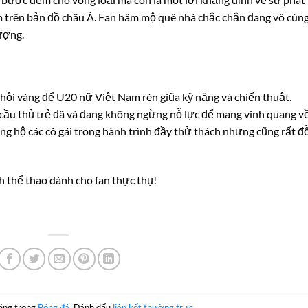
 trên bản đồ châu Á. Fan hâm mộ quê nhà chắc chắn đang vô cùn
ượng.
hội vàng để U20 nữ Việt Nam rèn giũa kỹ năng và chiến thuật.
c cầu thủ trẻ đã và đang không ngừng nỗ lực để mang vinh quang v
ng hộ các cô gái trong hành trình đầy thử thách nhưng cũng rất đ
nh thể thao dành cho fan thực thụ!
đăng trong
Bóng đá
. Đánh dấu
liên kết thường trực
.