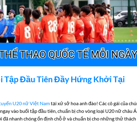
i Tập Đầu Tiên Đầy Hứng Khởi Tại
 tuyển U20 nữ Việt Nam
tại xứ sở hoa anh đào! Các cô gái của ch
ngay vào buổi tập đầu tiên, chuẩn bị cho vòng loại U20 nữ châu Á
đội đã nhanh chóng ổn định chỗ ở và chuẩn bị cho những thử thách