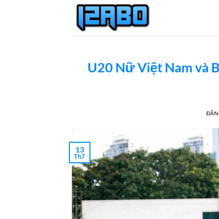
Bỏ
qua
nội
dung
U20 Nữ Việt Nam và B
ĐĂN
13
Th7