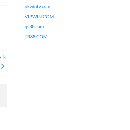
okwintv com
VIPWIN COM
qs88 com
TR88 COM
Việt