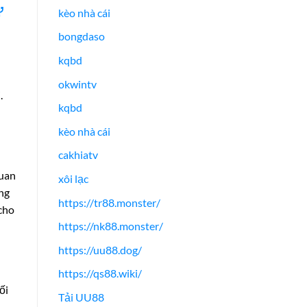
ữ
kèo nhà cái
bongdaso
kqbd
okwintv
.
kqbd
kèo nhà cái
cakhiatv
quan
xôi lạc
ơng
https://tr88.monster/
 cho
https://nk88.monster/
https://uu88.dog/
https://qs88.wiki/
ối
Tải UU88